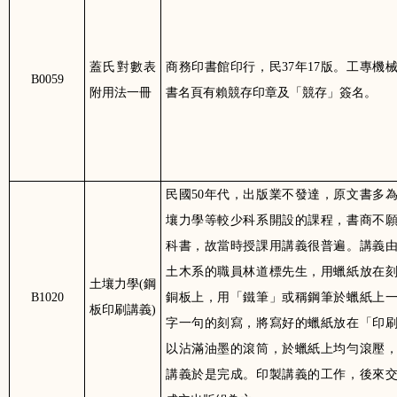
蓋氏對數表
商務印書館印行，民
37
年
17
版。工專機
B0059
附用法一冊
書名頁有賴競存印章及「競存」簽名。
民國
50
年代，出版業不發達，原文書多
壤力學等較少科系開設的課程，書商不
科書，故當時授課用講義很普遍。講義
土木系的職員林道標先生，用蠟紙放在
土壤力學
(
鋼
B1020
銅板上，用「鐵筆」或稱鋼筆於蠟紙上
板印刷講義
)
字一句的刻寫，將寫好的蠟紙放在「印
以沾滿油墨的滾筒，於蠟紙上均勻滾壓
講義於是完成。印製講義的工作，後來