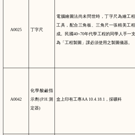
電腦繪圖法尚未問世時，丁字尺為繪工
工具，配合三角板、三角尺一張精美工
A0025
丁字尺
成。民國
40~70
年代學工程的同學人手一
為「工程製圖」課必須使用之製圖儀器。
化學酸鹼指
A0042
示劑
(P.H.
測
盒上印有工專
AA 10.4.18.1
，採礦科
定器
)