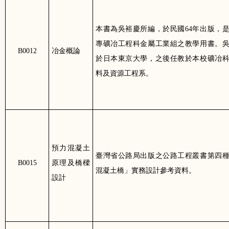
本書為吳裕慶所編，於民國
64
年出版，
專礦冶工程科金屬工業組之教學用書。
B0012
冶金概論
於日本東京大學，之後任教於本校礦冶
料及資源工程系。
預力混凝土
臺灣省公路局出版之公路工程叢書第四
B0015
原理及橋樑
混凝土橋」實務設計參考資料。
設計