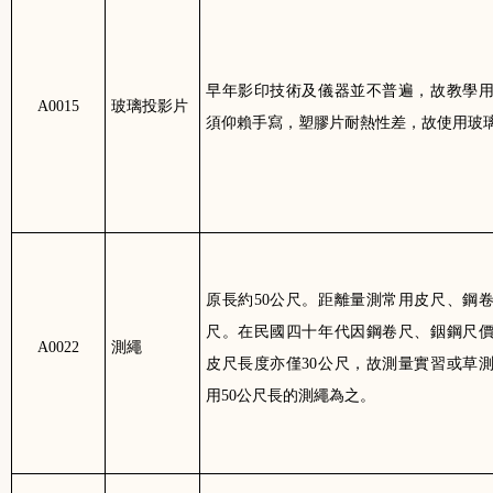
早年影印技術及儀器並不普遍，故教學
A0015
玻璃投影片
須仰賴手寫，塑膠片耐熱性差，故使用玻
原長約
50
公尺。距離量測常用皮尺、鋼
尺。在民國四十年代因鋼卷尺、銦鋼尺
A0022
測繩
皮尺長度亦僅
30
公尺，故測量實習或草
用
50
公尺長的測繩為之。