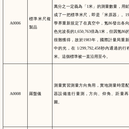
萬分之一定義為「
1
米」的測量數量，用
成了一把標準米尺，即是「米原器」。
1
標準米尺複
A0006
學界重新規定了在真空中，氪
86
發出各
製品
色光波長的
1,650,763
倍為
1
米，但因氪
86
很難獲得，故於
1983
年，國際計量局重
中的光，在
1/299,792,458
秒內通過的行
米。這個標準被一直沿用至今。
測量實習測量方向角用，實地測量時需
A0008
羅盤儀
器設備進行量測，方向、仰角、距量再
圖。