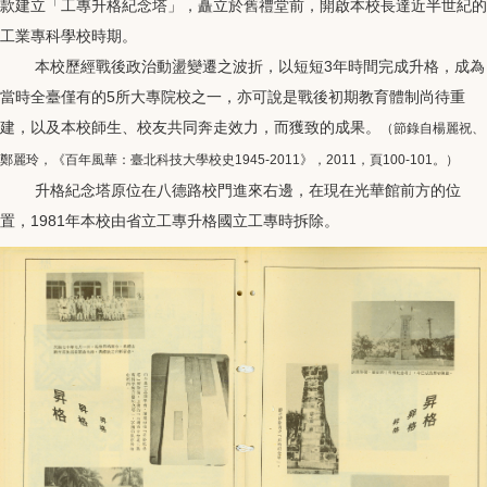
款建立「工專升格紀念塔」，矗立於舊禮堂前，開啟本校長達近半世紀的
工業專科學校時期。
本校歷經戰後政治動盪變遷之波折，以短短3年時間完成升格，成為
當時全臺僅有的5所大專院校之一，亦可說是戰後初期教育體制尚待重
建，以及本校師生、校友共同奔走效力，而獲致的成果。
（
節錄自楊麗祝、
鄭麗玲，《百年風華：臺北科技大學校史1945-2011》，2011，頁100-101。）
升格紀念塔原位在八德路校門進來右邊，在現在光華館前方的位
置，1981年本校由省立工專升格國立工專時拆除。