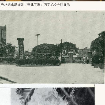
升格紀念塔擷取「臺北工專」四字於校史館展示