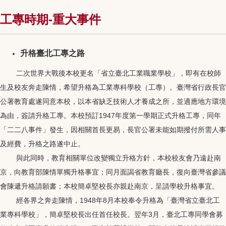
工專時期-重大事件
升格臺北工專之路
二次世界大戰後本校更名「省立臺北工業職業學校」，即有在校師
生及校友奔走陳情，希望升格為工業專科學校（工專）。臺灣省行政長官
公署教育處遂同意本校，以本省缺乏技術人才養成之所，並適應地方環境
為由，簽請升格工專。本校預訂1947年度第一學期正式升格工專，同年
「二二八事件」發生，因相關首長更易，長官公署未能如期撥付所需人事
及經費，升格之路遂中止。
與此同時，教育相關單位改變獨立升格方針，本校校友會乃遠赴南
京，向教育部陳情單獨升格事宜；同月面謁省教育廳長，復向臺灣省參議
會陳遞升格請願書；本校簡卓堅校長亦親赴南京，呈請學校升格事宜。
經各界之奔走陳情，1948年8月本校奉令升格為「臺灣省立臺北工
業專科學校」，簡卓堅校長出任首任校長。翌年3月，臺北工專同學會募