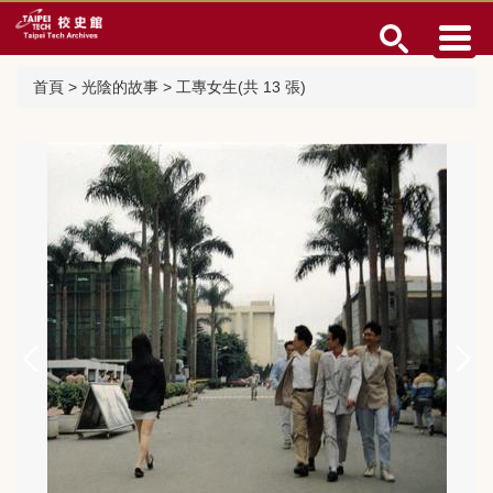
跳
到
主
要
首頁
>
光陰的故事
>
工專女生(共 13 張)
內
容
區