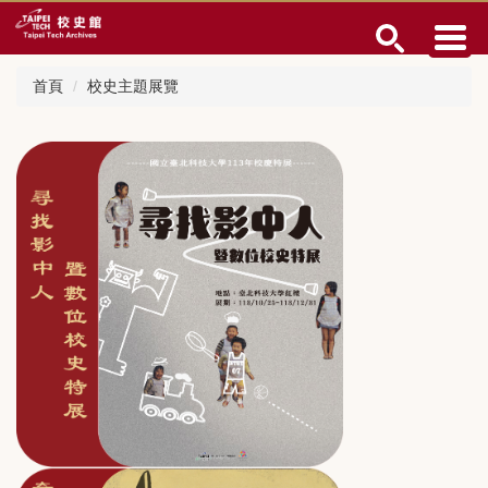
跳
到
主
要
首頁
校史主題展覽
內
容
區