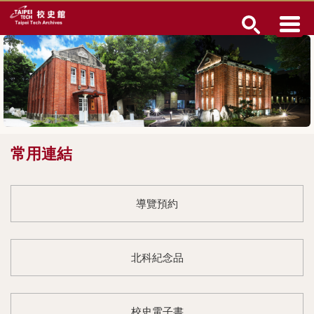
跳
到
主
要
內
容
區
常用連結
導覽預約
北科紀念品
校史電子書