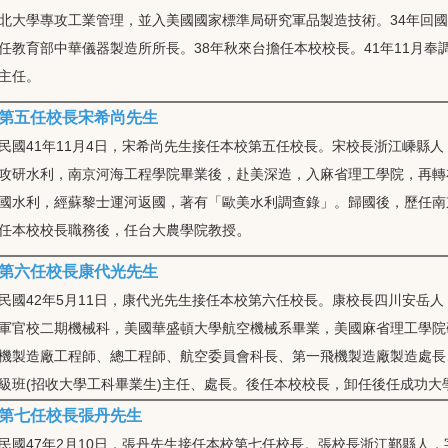
北大學專攻工業管理，並入美國國家標準局研究軍品製造技術。34年回國
任教育部中華儀器製造所所長。38年秋來台擔任本校校長。41年11月奉
主任。
第五任校長宋希尚先生
民國41年11月4日，宋希尚先生接任本校第五任校長。宋校長浙江嵊縣
攻研水利，南京河海工程學院畢業後，赴美深造，入麻省理工學院，再轉
國水利，經蘇黎士運河返國，著有「歐美水利調查錄」。歸國後，歷任南
。
任本校校長職務後，任台大農學院教授
第六任校長康代光先生
民國42年5月11日，康代光先生接任本校第六任校長。康校長四川安岳
軍官校二期機械科，美國華盛頓大學航空機械系畢業，美國麻省理工學院
機製造廠工程師、總工程師、航空委員會科長、第一飛機製造廠製造處長
級班(招收大學工科畢業生)主任、處長。後任本校校長，卸任後任成功大
第七任校長張丹先生
民國47年2月10日，張丹先生接任本校第七任校長。張校長浙江鄞縣人