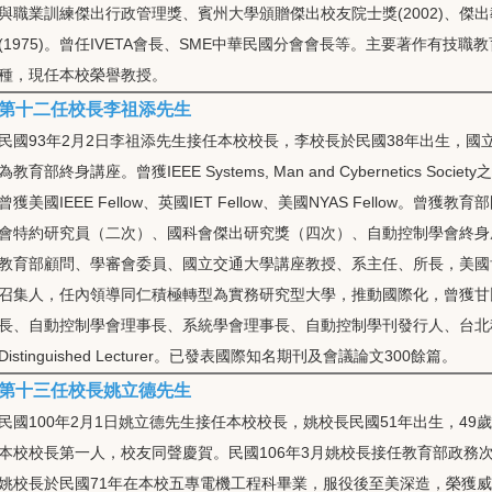
與職業訓練傑出行政管理獎、賓州大學頒贈傑出校友院士獎(2002)、傑出
(1975)。曾任IVETA會長、SME中華民國分會會長等。主要著作有
種，現任本校榮譽教授。
第十二任校長李祖添先生
民國93年2月2日李祖添先生接任本校校長，李校長於民國38年出生，
為教育部終身講座。曾獲IEEE Systems, Man and Cybernetics Society之
曾獲美國IEEE Fellow、英國IET Fellow、美國NYAS Fello
會特約研究員（二次）、國科會傑出研究獎（四次）、自動控制學會終身
教育部顧問、學審會委員、國立交通大學講座教授、系主任、所長，美國
召集人，任內領導同仁積極轉型為實務研究型大學，推動國際化，曾獲甘
長、自動控制學會理事長、系統學會理事長、自動控制學刊發行人、台北科
Distinguished Lecturer。已發表國際知名期刊及會議論文300餘篇。
第十三任校長姚立德先生
民國100年2月1日姚立德先生接任本校校長，姚校長民國51年出生，4
本校校長第一人，校友同聲慶賀。民國106年3月姚校長接任教育部政務
姚校長於民國71年在本校五專電機工程科畢業，服役後至美深造，榮獲