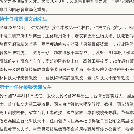
所需之各項技術人才。民國70年3月，又應南非共和國之邀，前往該國
非共和國教育當局之重視。
第十任校長張文雄先生
民國73年12月， 張文雄先生接任本校第十任校長。張校長台北市人， 
學理工研究所工學博士，主修應用化學，發表有應用生物技術、技職教育
教育界服務績效卓著，兩度獲總統核定頒發「保舉最優獎章」，行政院頒
育傑出成就獎」、教育部頒「功在職教十年有成」，及90、91年度「優
研院前身）研究室主任，高雄師院教務主任，高雄工專校長，78年調任
學校長及教育部技職教育審議委員會召集委員、技專校院入學測驗中心主
林科技大學榮譽教授、中國技術學院講座教授、臺北科技大學榮譽教授、
第十一任校長張天津先生
於民國78年8月1日接任。張校長於民國29年出生，台灣省嘉義縣人。
士。曾任私立大華工專校長、國立台灣師範大學副教授、教授、國立清華
高工創校校長、省立台北工專教授、國立雲林工專創校校長等職。帶領本
改名為國立台北科技大學。任內領導同仁為本校取得近二百公頃之萬里校
技職教育名人獎、中華民國技職教育學會首屆技職教育終身榮譽獎。積極