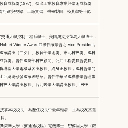
教育成就獎(1997)、傑出工業教育專業與學術成就獎
技職教育行政與視導、工廠實習、機械製圖、模具學等十餘
國立交通大學控制工程系學士、美國奧克拉荷馬大學博士，
Nobert Wiener Award並擔任該學會之 Vice President。
w。曾獲教育部國家講座（二次）、教育部學術獎、東元科技獎、國科
成就獎。曾任國防部科技顧問、公共工程委員會委員、
肯塔基大學電機系客座教授、終身正教授，國科會學門
比亞總統頒發國家級勳章。曾任中華民國模糊學會理事
技大學講座教授、台北醫學大學講座教授、IEEE
9歲接掌本校校長，為歷任校長中最年輕者，且為校友當選
次長。
威斯康辛大學（麥迪遜校區）電機博士、密蘇里大學（羅