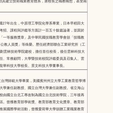
協助其建立技術職業教育體系，唐校長之職教構想，甚受南
民國27年出生，中原理工學院化學系畢業，日本早稻田大
考招、課程與評鑑等方面計一百五十餘篇論著，並因於
「一等服務獎章」及中華民國技職教育學會頒「技職教
等公教人員獎」等殊榮。歷任經濟部聯合工業研究所（工
籌劃雲林技術學院建校，擔任首任校長，後任雲林科技大
任、常務顧問，大學暨技術校院評鑑委員及召集人、雲
龍華科技大學校長、景文科技大學董事長。
國立台灣師範大學畢業，美國賓州州立大學工業教育哲學博
大學兼任副教授、國立台灣大學兼任副教授。省立海山
校由國立台北工專改制為國立台北技術學院，三年後再
區。曾獲教育部學術獎、教育部教育文化獎章、教育部
推展國際學術活動，曾獲愛荷華大學頒贈工業職業教育