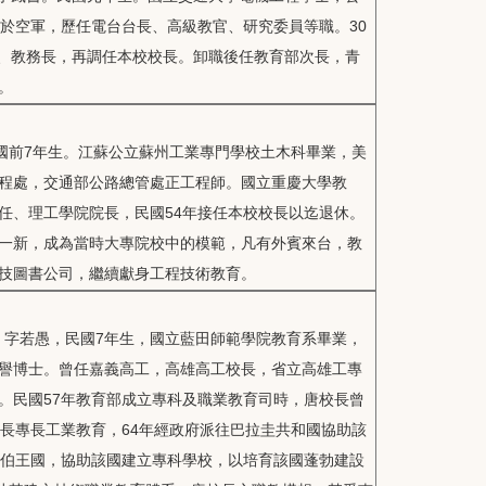
於空軍，歷任電台台長、高級教官、研究委員等職。30
授、教務長，再調任本校校長。卸職後任教育部次長，青
。
國前7年生。江蘇公立蘇州工業專門學校土木科畢業，美
程處，交通部公路總管處正工程師。國立重慶大學教
任、理工學院院長，民國54年接任本校校長以迄退休。
一新，成為當時大專院校中的模範，凡有外賓來台，教
技圖書公司，繼續獻身工程技術教育。
人，字若愚，民國7年生，國立藍田師範學院教育系畢業，
譽博士。曾任嘉義高工，高雄高工校長，省立高雄工專
。民國57年教育部成立專科及職業教育司時，唐校長曾
校長專長工業教育，64年經政府派往巴拉圭共和國協助該
拉伯王國，協助該國建立專科學校，以培育該國蓬勃建設