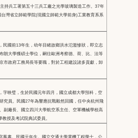
主持兵工署第五十三兵工廠之光學玻璃製造工作。37年
調台灣省立師範學院(現國立師範大學前身)工業教育系系
人，民國前13年生，幼年目睹故鄉洪水氾濫慘狀，即立志
布朗大學獲碩士學位，嗣往歐洲考察德、荷、比、法等
京市政府工務局長等要職，對於工程建設諸多貢獻，卸
人，字映璧，生於民國元年四月，國立成都大學預科，空
研究員。民國27年為響應抗戰毅然回國，任中央杭州飛
、副廠長、國立四川大學航空系主任、空軍機械學校高
學教授及考試院典試委員。
，字鳳書。民國元年生。國立交通大學電機工程學士，公