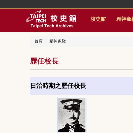
跳
到
主
校史館
精神象
要
內
容
首頁
精神象徵
區
歷任校長
日治時期之歷任校長