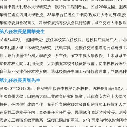
費留學義大利都林大學研究所，獲特許工程師學位。民國26年返國。服務
年轉任國立四川大學教授。38年來台任省立工學院(現成功大學前身)教
年輔導委員會秘書長，科學發展指導委員會執行秘書，國立交通大學教授
第八任校長趙國華先生
民國54年2月，趙國華先生接任本校第八任校長。趙校長江蘇吳江人，民
國伊利諾大學土木研究所研究。抗戰軍興，先後任交通部漢渝公路橋渡工
授，來台後歷任台灣大學教授，系主任。省立中興大學教授、土木系系主
接長本校期間，利用美援，大力擴充本校各項儀器設備，使本校校舍煥然
育部莫不安排蒞臨本校參觀。退休後擔任中國工程師協會理事，並創設科
第九任校長唐智先生
民國60年12月30日，唐智先生接任本校第九任校長。唐校長湖南邵陽
美國賓州大學，田納西大學工業教育研究所畢業，菲律賓安吉利士大學名
校長。任內倡行建教合作，充分培育國家經建發展所需各項工程技術人才
在高雄工專校長任內，奉令兼任首任司長。
民國
60年奉調本校校長。唐
國建立工商職業教育體系，深獲巴國政府重視。67年再度前往沙烏地阿