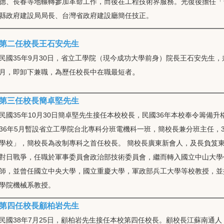
德、長春等地輾轉參加革命工作，而後在工程技術界服務。光復後擔任「
縣政府建設局局長、台灣省政府建設廳簡任技正。
第二任校長王石安先生
民國35年9月30日，省立工學院（現今成功大學前身）院長王石安先生
。
月，即卸下兼職，為歷任校長中在職最短者
第三任校長簡卓堅先生
民國35年10月30日簡卓堅先生接任本校校長，民國36年本校奉令籌備
36年5月暫設省立工學院台北專科分班電機科一班，簡校長兼分班主任，
學校」，簡校長為改制專科之首任校長。 簡校長廣東新會人，及長負笈
對日戰爭，任職於軍事委員會政治部技術委員會，繼而轉入國立中山大學
師，並曾任國立中央大學，國立重慶大學，軍政部兵工大學等校教授，並
學院機械系教授。
第四任校長顧柏岩先生
民國38年7月25日，顧柏岩先生接任本校第四任校長。顧校長江蘇南通人