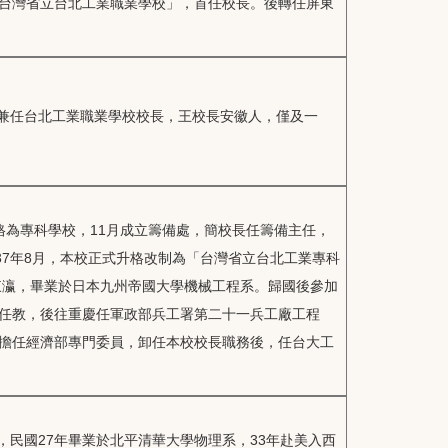
台灣省立台北工業職業學校」，首任校長。後轉任屏東
，兼任台北工業職業學校校長，王校長安徽人，僅及一
升格為專科學校，11月成立籌備處，簡校長任籌備主任，
37年8月，本校正式升格改制為「台灣省立台北工業專科
東瀛，畢業於日本九州帝國大學機械工程系。歸國後參加
任教，後往重慶任軍政部兵工署第二十一兵工廠工程
擔任經濟部專門委員，卸任本校校長職務後，任台大工
，民國27年畢業於北平清華大學物理系，33年赴美入西