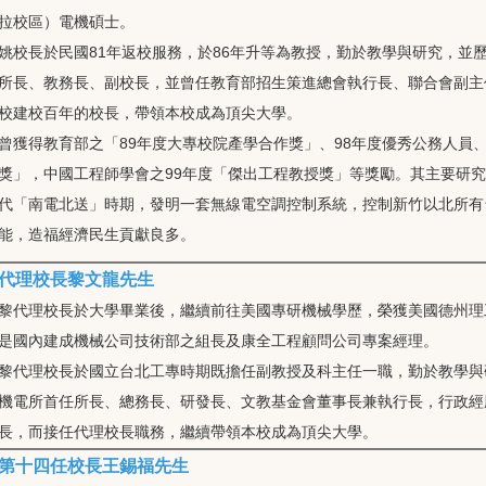
拉校區）電機碩士。
姚校長於民國81年返校服務，於86年升等為教授，勤於教學與研究，並
所長、教務長、副校長，並曾任教育部招生策進總會執行長、聯合會副主
校建校百年的校長，帶領本校成為頂尖大學。
曾獲得教育部之「89年度大專校院產學合作獎」、98年度優秀公務人員
獎」，中國工程師學會之99年度「傑出工程教授獎」等獎勵。其主要研究
代「南電北送」時期，發明一套無線電空調控制系統，控制新竹以北所有
能，造福經濟民生貢獻良多。
代理校長黎文龍先生
黎代理校長於大學畢業後，繼續前往美國專研機械學歷，榮獲美國德州理
是國內建成機械公司技術部之組長及康全工程顧問公司專案經理。
黎代理校長於國立台北工專時期既擔任副教授及科主任一職，勤於教學與
機電所首任所長、總務長、研發長、文教基金會董事長兼執行長，行政經
長，而接任代理校長職務，繼續帶領本校成為頂尖大學。
第十四任校長王錫福先生