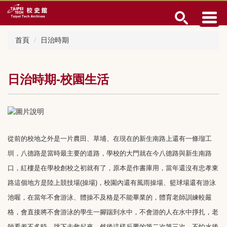
跳
到
主
要
首頁
日治時期
內
容
區
日治時期-校園生活
從前的校地之外是一片農田、草埔、在現在的新生南路上還有一條瑠工
圳，八德路是當時最主要的道路，學校的大門就在今八德路與新生南路
口，紅樓是在學校創校之初就有了，原本是作書庫用，當年還沒有忠孝東
路這個地方是陸上競技場(操場)，校園內還有風雨操場、籃球場還有游泳
池喔，在當年不會游泳、體操不及格是不能畢業的，體育老師訓練較嚴
格，會直接將不會游泳的學生一腳踹到水中，不會游的人在水中掙扎，老
師看差不多時，跳下去救起來，然後這樣反覆的第二次第三次，不怕水後