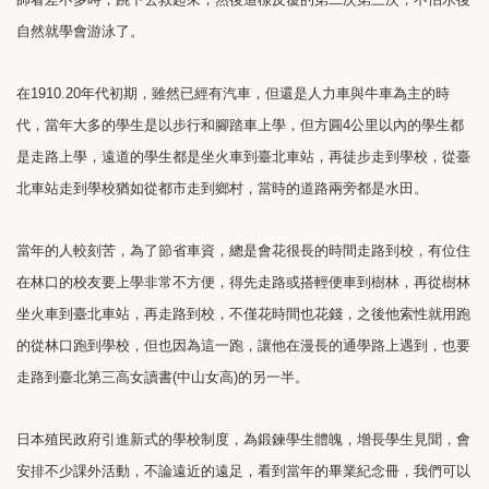
自然就學會游泳了。
在1910.20年代初期，雖然已經有汽車，但還是人力車與牛車為主的時
代，當年大多的學生是以步行和腳踏車上學，但方圓4公里以內的學生都
是走路上學，遠道的學生都是坐火車到臺北車站，再徒步走到學校，從臺
北車站走到學校猶如從都市走到鄉村，當時的道路兩旁都是水田。
當年的人較刻苦，為了節省車資，總是會花很長的時間走路到校，有位住
在林口的校友要上學非常不方便，得先走路或搭輕便車到樹林，再從樹林
坐火車到臺北車站，再走路到校，不僅花時間也花錢，之後他索性就用跑
的從林口跑到學校，但也因為這一跑，讓他在漫長的通學路上遇到，也要
走路到臺北第三高女讀書(中山女高)的另一半。
日本殖民政府引進新式的學校制度，為鍛鍊學生體魄，增長學生見聞，會
安排不少課外活動，不論遠近的遠足，看到當年的畢業紀念冊，我們可以