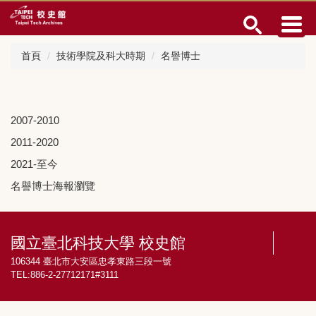
跳
到
主
要
首頁
技術學院及科大時期
名譽博士
內
容
區
2007-2010
2011-2020
2021-至今
名譽博士海報瀏覽
國立臺北科技大學 校史館
106344 臺北市大安區忠孝東路三段一號
TEL:886-2-27712171#3111