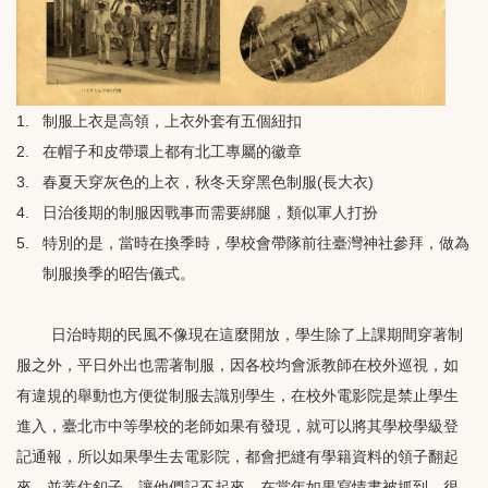
1.
制服上衣是高領，上衣外套有五個紐扣
2.
在帽子和皮帶環上都有北工專屬的徽章
3.
春夏天穿灰色的上衣，秋冬天穿黑色制服
(長大衣)
4.
日治後期的制服因戰事而需要綁腿，類似軍人打扮
5.
特別的是，當時在換季時，學校會帶隊前往臺灣神社參拜，做為
制服換季的昭告儀式。
日治時期的民風不像現在這麼開放，學生除了上課期間穿著制
服之外，平日外出也需著制服，因各校均會派教師在校外巡視，如
有違規的舉動也方便從制服去識別學生，在校外電影院是禁止學生
進入，臺北市中等學校的老師如果有發現，就可以將其學校學級登
記通報，所以如果學生去電影院，都會把縫有學籍資料的領子翻起
來，並蓋住釦子，讓他們記不起來，在當年如果寫情書被抓到，很