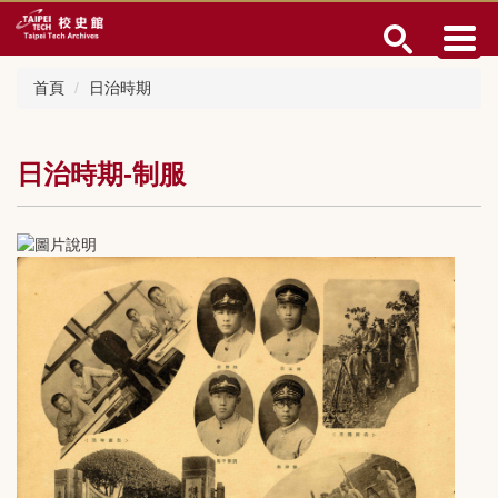
跳
到
主
要
首頁
日治時期
內
容
區
日治時期-制服