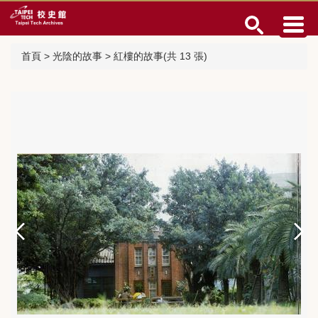
跳
到
主
要
首頁
>
光陰的故事
>
紅樓的故事(共 13 張)
內
容
區