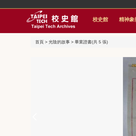
跳
到
主
校史館
精神象
要
內
容
首頁
>
光陰的故事
>
畢業證書(共 5 張)
區