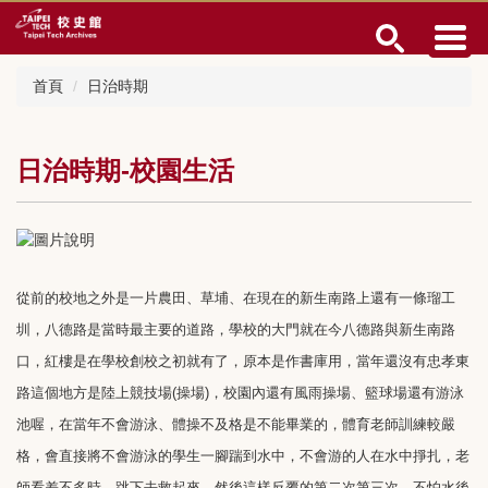
跳
到
主
要
首頁
日治時期
內
容
區
日治時期-校園生活
從前的校地之外是一片農田、草埔、在現在的新生南路上還有一條瑠工
圳，八德路是當時最主要的道路，學校的大門就在今八德路與新生南路
口，紅樓是在學校創校之初就有了，原本是作書庫用，當年還沒有忠孝東
路這個地方是陸上競技場(操場)，校園內還有風雨操場、籃球場還有游泳
池喔，在當年不會游泳、體操不及格是不能畢業的，體育老師訓練較嚴
格，會直接將不會游泳的學生一腳踹到水中，不會游的人在水中掙扎，老
師看差不多時，跳下去救起來，然後這樣反覆的第二次第三次，不怕水後