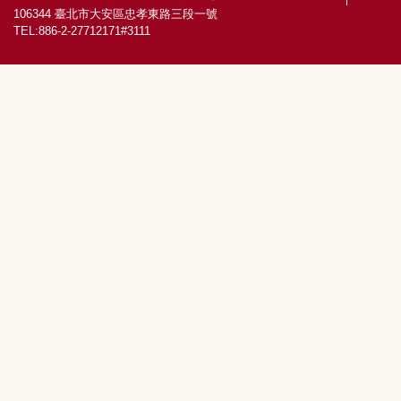
106344 臺北市大安區忠孝東路三段一號
TEL:886-2-27712171#3111