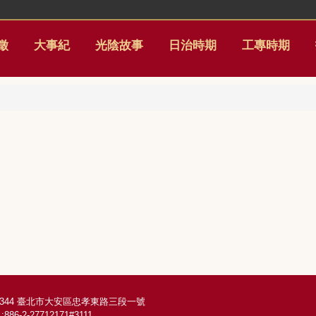
徵
大事紀
光陰故事
日治時期
工專時期
6344 臺北市大安區忠孝東路三段一號
:886-2-27712171#3111