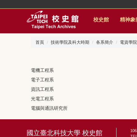
跳
到
主
校史館
精神象
要
內
容
首頁
技術學院及科大時期
各系簡介
電資學院
區
電機工程系
電子工程系
資訊工程系
光電工程系
電腦與通訊研究所
10
國立臺北科技大學 校史館
TEL