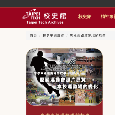
跳
到
主
校史館
精神象
要
內
容
首頁
校史主題展覽
忠孝東路運動場的故事
區