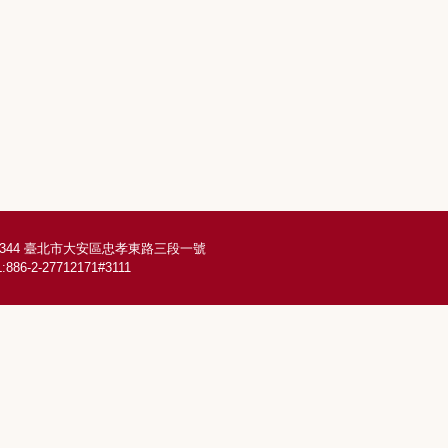
6344 臺北市大安區忠孝東路三段一號
:886-2-27712171#3111